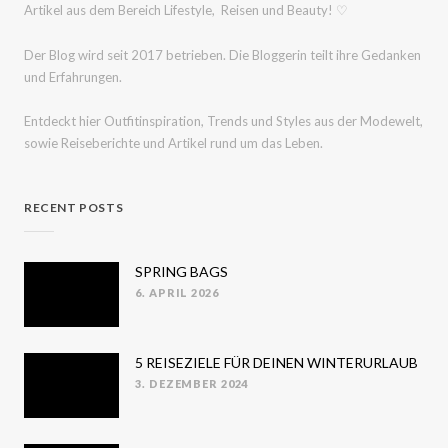
Artikel aus dem Bereich Lifestyle, Reisen und Beauty! ♡
Der Blog wird seit 2017 betrieben. Die Bloggerin teilt ihre Gedanken
und Erfahrungen.
Entdeckt hier Outfitinspiration, Trends und Styles aus der Modewelt,
sowie Reiseberichte und Artikel rund um das Leben.
RECENT POSTS
SPRING BAGS
6. APRIL 2026
POSTED
ON
5 REISEZIELE FÜR DEINEN WINTERURLAUB
3. DEZEMBER 2024
POSTED
ON