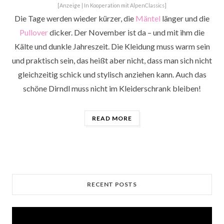
[Anzeige | In Kooperation mit AlpenClassics]
Die Tage werden wieder kürzer, die
Mäntel
länger und die
Pullover
dicker. Der November ist da – und mit ihm die
Kälte und dunkle Jahreszeit. Die Kleidung muss warm sein
und praktisch sein, das heißt aber nicht, dass man sich nicht
gleichzeitig schick und stylisch anziehen kann. Auch das
schöne Dirndl muss nicht im Kleiderschrank bleiben!
„10
READ MORE
TIPPS
♡
UM
DEIN
DIRNDL
WINTERFEST
ZU
MACHEN“
RECENT POSTS