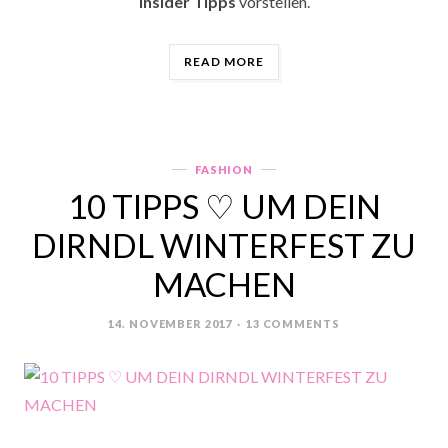
Insider Tipps
vorstellen.
„DIRNDL
READ MORE
LIEBE
&
WIESN
INSIDER
TIPPS“
FASHION
Categories
10 TIPPS ♡ UM DEIN
DIRNDL WINTERFEST ZU
MACHEN
14. NOVEMBER 2017
13 COMMENTS
POSTED
ON