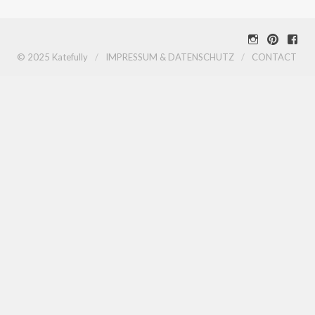
Instagram
Pinterest
Face
© 2025 Katefully
IMPRESSUM & DATENSCHUTZ
CONTACT