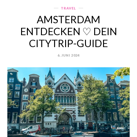
WINTERURLAUB“
TRAVEL
Categories
AMSTERDAM
ENTDECKEN ♡ DEIN
CITYTRIP-GUIDE
6. JUNI 2024
POSTED
ON