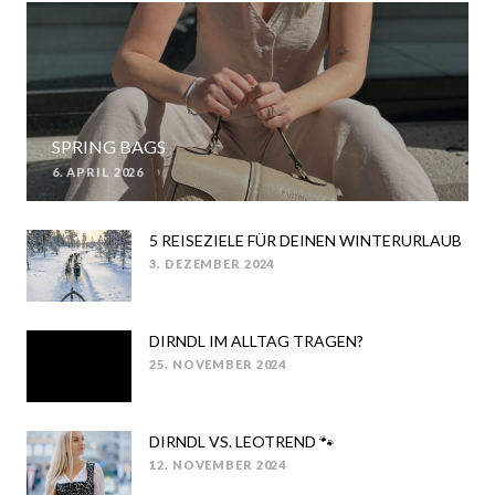
SPRING BAGS
6. APRIL 2026
POSTED
ON
5 REISEZIELE FÜR DEINEN WINTERURLAUB
3. DEZEMBER 2024
POSTED
ON
DIRNDL IM ALLTAG TRAGEN?
25. NOVEMBER 2024
POSTED
ON
DIRNDL VS. LEOTREND 🐾
12. NOVEMBER 2024
POSTED
ON