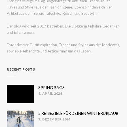
Hier gibt es regelmäßig Blogeinträge zu aktuellen Trends, Must
Haves und Styles aus der Fashion Szene. Ebenso finden sich hier
Artikel aus dem Bereich Lifestyle, Reisen und Beauty! ♡
Der Blog wird seit 2017 betrieben. Die Bloggerin teilt ihre Gedanken
und Erfahrungen.
Entdeckt hier Outfitinspiration, Trends und Styles aus der Modewelt,
sowie Reiseberichte und Artikel rund um das Leben.
RECENT POSTS
SPRING BAGS
6. APRIL 2026
POSTED
ON
5 REISEZIELE FÜR DEINEN WINTERURLAUB
3. DEZEMBER 2024
POSTED
ON