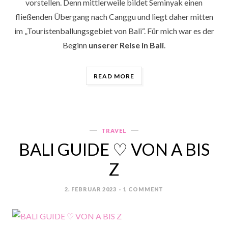
vorstellen. Denn mittlerweile bildet Seminyak einen
fließenden Übergang nach Canggu und liegt daher mitten
im „Touristenballungsgebiet von Bali“. Für mich war es der
Beginn
unserer Reise in Bali
.
„BALI
READ MORE
♡
BEACHLIFE
IN
SEMINYAK“
TRAVEL
Categories
BALI GUIDE ♡ VON A BIS
Z
2. FEBRUAR 2023
1 COMMENT
POSTED
ON