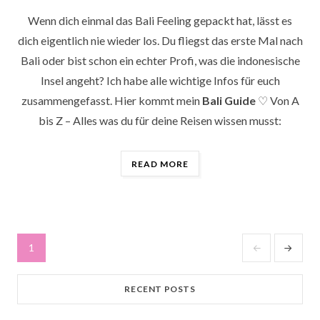
Wenn dich einmal das Bali Feeling gepackt hat, lässt es
dich eigentlich nie wieder los. Du fliegst das erste Mal nach
Bali oder bist schon ein echter Profi, was die indonesische
Insel angeht? Ich habe alle wichtige Infos für euch
zusammengefasst. Hier kommt mein
Bali Guide
♡ Von A
bis Z – Alles was du für deine Reisen wissen musst:
„BALI
READ MORE
GUIDE
♡
VON
A
BIS
Seitennummerierung
1
PAGE
NEXT
Z“
der
PAGE
Beiträge
RECENT POSTS