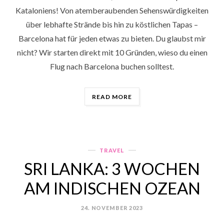
Kataloniens! Von atemberaubenden Sehenswürdigkeiten
über lebhafte Strände bis hin zu köstlichen Tapas –
Barcelona hat für jeden etwas zu bieten. Du glaubst mir
nicht? Wir starten direkt mit 10 Gründen, wieso du einen
Flug nach Barcelona buchen solltest.
„BARCELONA
READ MORE
♡
10
GRÜNDE
FÜR
EINEN
TRAVEL
Categories
BESUCH“
SRI LANKA: 3 WOCHEN
AM INDISCHEN OZEAN
24. NOVEMBER 2023
POSTED
ON