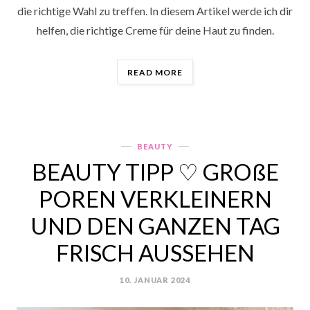
die richtige Wahl zu treffen. In diesem Artikel werde ich dir
helfen, die richtige Creme für deine Haut zu finden.
„SO
READ MORE
FINDEST
DU
DIE
RICHTIGE
FEUCHTIGKEITSCREME
BEAUTY
Categories
FÜR
BEAUTY TIPP ♡ GROßE
DICH“
POREN VERKLEINERN
UND DEN GANZEN TAG
FRISCH AUSSEHEN
10. JANUAR 2024
POSTED
ON