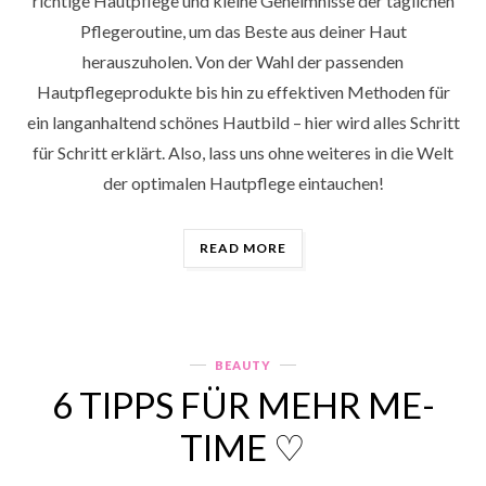
richtige Hautpflege und kleine Geheimnisse der täglichen
Pflegeroutine, um das Beste aus deiner Haut
herauszuholen. Von der Wahl der passenden
Hautpflegeprodukte bis hin zu effektiven Methoden für
ein langanhaltend schönes Hautbild – hier wird alles Schritt
für Schritt erklärt. Also, lass uns ohne weiteres in die Welt
der optimalen Hautpflege eintauchen!
„BEAUTY
READ MORE
TIPP
♡ GROSSE P
OREN V
ERKLEINERN U
ND D
BEAUTY
Categories
EN G
6 TIPPS FÜR MEHR ME-
ANZEN T
AG F
TIME ♡
RISCH A
USSEHEN“