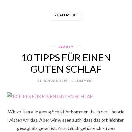
„SUMMER
READ MORE
GLOW
&
WIE
DEIN
MAKE
BEAUTY
Categories
UP
10 TIPPS FÜR EINEN
IM
SOMMER
GUTEN SCHLAF
HÄLT“
21. JANUAR 2019
1 COMMENT
POSTED
ON
Wir sollten alle genug Schlaf bekommen. Ja, in der Theorie
wissen wir das. Aber wir wissen auch, dass das oft leichter
gesagt als getan ist. Zum Glück gehöre ich zu den