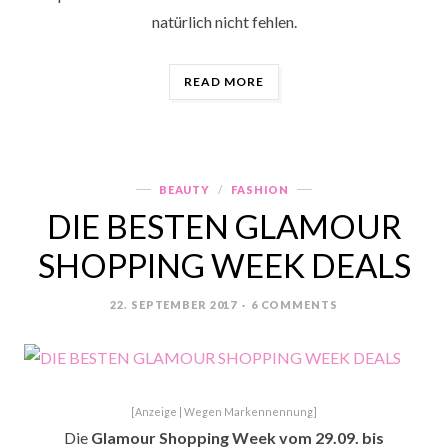
natürlich nicht fehlen.
„WEIHNACHTSZEIT
READ MORE
&
ADVENTSKALENDER
GEWINNSPIEL“
BEAUTY
FASHION
Categories
DIE BESTEN GLAMOUR
SHOPPING WEEK DEALS
22. SEPTEMBER 2017
6 COMMENTS
POSTED
ON
[Anzeige | Wegen Markennennung]
Die
Glamour Shopping Week vom 29.09. bis