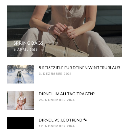
SPRING BAGS
6. APRIL 2026
POSTED
ON
5 REISEZIELE FÜR DEINEN WINTERURLAUB
3. DEZEMBER 2024
POSTED
ON
DIRNDL IM ALLTAG TRAGEN?
25. NOVEMBER 2024
POSTED
ON
DIRNDL VS. LEOTREND 🐾
12. NOVEMBER 2024
POSTED