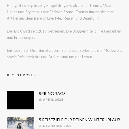
Hier gibt es regelmäßig Blogeinträge zu aktuellen Trends, Must
Haves und Styles aus der Fashion Szene. Ebenso finden sich hier
Artikel aus dem Bereich Lifestyle, Reisen und Beauty! ♡
Der Blog wird seit 2017 betrieben. Die Bloggerin teilt ihre Gedanken
und Erfahrungen.
Entdeckt hier Outfitinspiration, Trends und Styles aus der Modewelt,
sowie Reiseberichte und Artikel rund um das Leben.
RECENT POSTS
SPRING BAGS
6. APRIL 2026
POSTED
ON
5 REISEZIELE FÜR DEINEN WINTERURLAUB
3. DEZEMBER 2024
POSTED