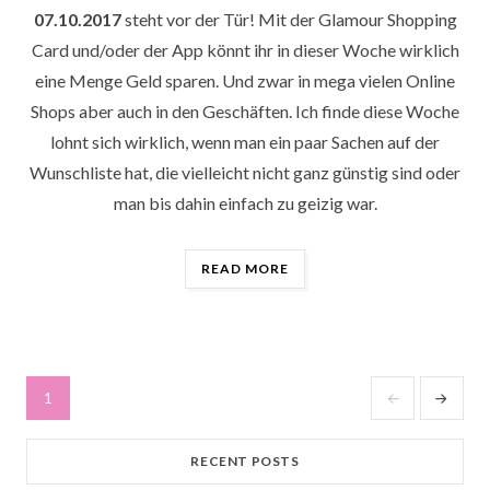
07.10.2017
steht vor der Tür! Mit der Glamour Shopping
Card und/oder der App könnt ihr in dieser Woche wirklich
eine Menge Geld sparen. Und zwar in mega vielen Online
Shops aber auch in den Geschäften. Ich finde diese Woche
lohnt sich wirklich, wenn man ein paar Sachen auf der
Wunschliste hat, die vielleicht nicht ganz günstig sind oder
man bis dahin einfach zu geizig war.
„DIE
READ MORE
BESTEN
GLAMOUR
SHOPPING
WEEK
DEALS“
Seitennummerierung
1
PAGE
NEXT
der
PAGE
Beiträge
RECENT POSTS