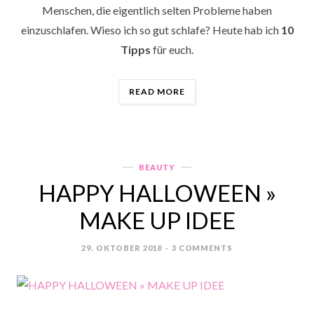
Menschen, die eigentlich selten Probleme haben
einzuschlafen. Wieso ich so gut schlafe? Heute hab ich
10
Tipps
für euch.
„10
READ MORE
TIPPS
FÜR
EINEN
GUTEN
SCHLAF“
BEAUTY
Categories
HAPPY HALLOWEEN »
MAKE UP IDEE
29. OKTOBER 2018
3 COMMENTS
POSTED
ON