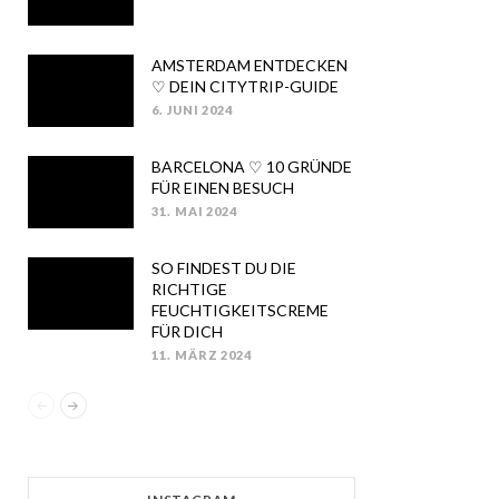
ON
AMSTERDAM ENTDECKEN
♡ DEIN CITYTRIP-GUIDE
6. JUNI 2024
POSTED
ON
BARCELONA ♡ 10 GRÜNDE
FÜR EINEN BESUCH
31. MAI 2024
POSTED
ON
SO FINDEST DU DIE
RICHTIGE
FEUCHTIGKEITSCREME
FÜR DICH
11. MÄRZ 2024
POSTED
ON