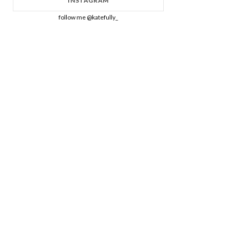
INSTAGRAM
follow me @katefully_