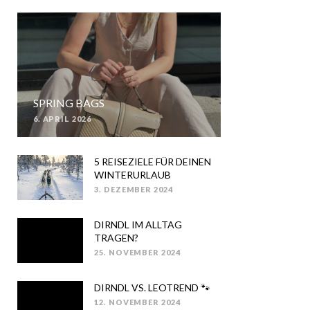
SPRING BAGS
6. APRIL 2026
POSTED
ON
5 REISEZIELE FÜR DEINEN
WINTERURLAUB
3. DEZEMBER 2024
POSTED
ON
DIRNDL IM ALLTAG
TRAGEN?
25. NOVEMBER 2024
POSTED
ON
DIRNDL VS. LEOTREND 🐾
12. NOVEMBER 2024
POSTED