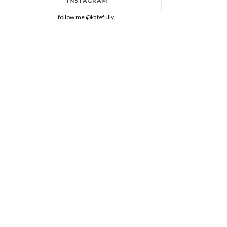
INSTAGRAM
follow me @katefully_