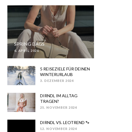
SPRING BAGS
6. APRIL 2026
POSTED
ON
5 REISEZIELE FÜR DEINEN
WINTERURLAUB
3. DEZEMBER 2024
POSTED
ON
DIRNDL IM ALLTAG
TRAGEN?
25. NOVEMBER 2024
POSTED
ON
DIRNDL VS. LEOTREND 🐾
12. NOVEMBER 2024
POSTED