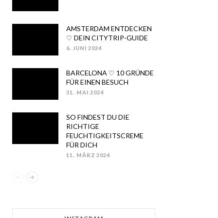
ON
AMSTERDAM ENTDECKEN
♡ DEIN CITYTRIP-GUIDE
6. JUNI 2024
POSTED
ON
BARCELONA ♡ 10 GRÜNDE
FÜR EINEN BESUCH
31. MAI 2024
POSTED
ON
SO FINDEST DU DIE
RICHTIGE
FEUCHTIGKEITSCREME
FÜR DICH
11. MÄRZ 2024
POSTED
ON