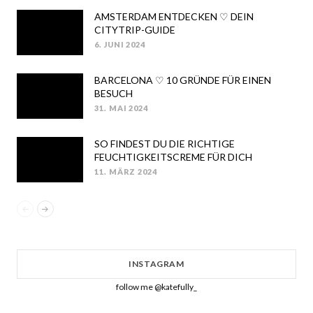
AMSTERDAM ENTDECKEN ♡ DEIN
CITYTRIP-GUIDE
6. JUNI 2024
POSTED
ON
BARCELONA ♡ 10 GRÜNDE FÜR EINEN
BESUCH
31. MAI 2024
POSTED
ON
SO FINDEST DU DIE RICHTIGE
FEUCHTIGKEITSCREME FÜR DICH
11. MÄRZ 2024
POSTED
ON
INSTAGRAM
follow me @katefully_