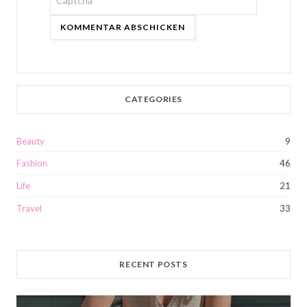
Bitte
gib
die
im
CAPTCHA
CATEGORIES
angezeigten
Zeichen
Beauty
9
ein,
Fashion
46
um
Life
21
zu
Travel
33
bestätigen,
dass
du
RECENT POSTS
ein
Mensch