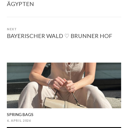
ÄGYPTEN
post:
NEXT
BAYERISCHER WALD ♡ BRUNNER HOF
Next
post:
SPRING BAGS
6. APRIL 2026
POSTED
ON